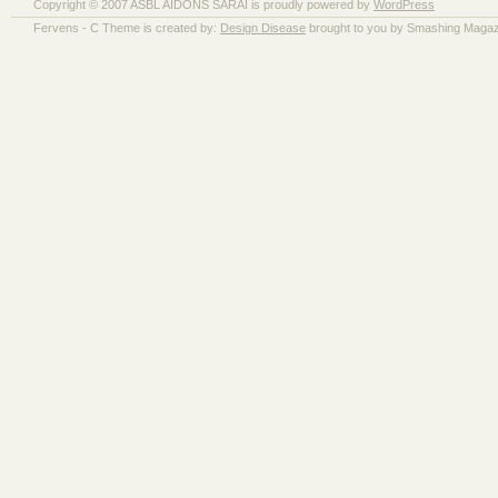
Copyright © 2007 ASBL AIDONS SARAÏ is proudly powered by
WordPress
Fervens - C Theme is created by:
Design Disease
brought to you by Smashing Magaz