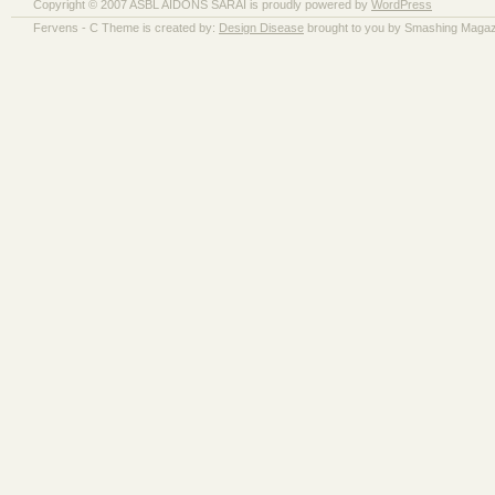
Copyright © 2007 ASBL AIDONS SARAÏ is proudly powered by
WordPress
Fervens - C Theme is created by:
Design Disease
brought to you by Smashing Magaz