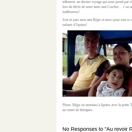
tellement, un dernier voyage qui nous prend par s
lors du décès de notre autre ami Cruchot… « on ar
malheureux!
Soit en paix mon ami Régis et merci pour tout ce q
enfants d’Iquitos!
Photo: Régis en mototaxi à Iquitos avec la petite
au centre de thérapies.
No Responses to "Au revoir R