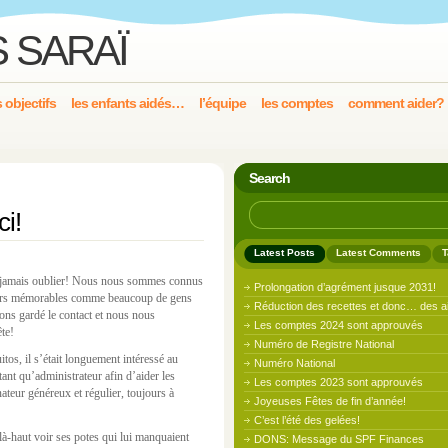
 SARAÏ
s objectifs
les enfants aidés…
l’équipe
les comptes
comment aider?
Search
ci!
Latest Posts
Latest Comments
T
ux jamais oublier! Nous nous sommes connus
Prolongation d’agrément jusque 2031!
nirs mémorables comme beaucoup de gens
Réduction des recettes et donc… des a
ions gardé le contact et nous nous
Les comptes 2024 sont approuvés
ête!
Numéro de Registre National
tos, il s’était longuement intéressé au
Numéro National
n tant qu’administrateur afin d’aider les
Les comptes 2023 sont approuvés
nateur généreux et régulier, toujours à
Joyeuses Fêtes de fin d’année!
C’est l’été des gelées!
là-haut voir ses potes qui lui manquaient
DONS: Message du SPF Finances