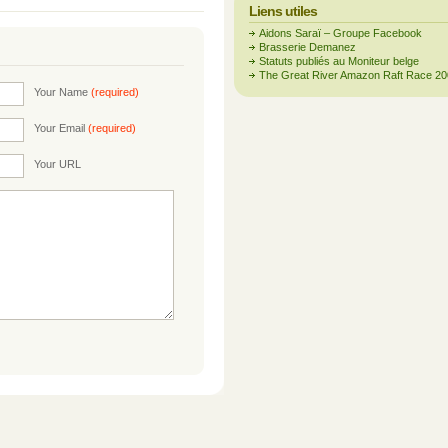
Liens utiles
Aidons Saraï – Groupe Facebook
Brasserie Demanez
Statuts publiés au Moniteur belge
The Great River Amazon Raft Race 2
Your Name
(required)
Your Email
(required)
Your URL