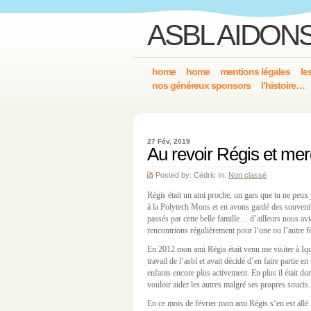
ASBL AIDONS
home
home
mentions légales
le
nos généreux sponsors
l’histoire…
27 Fév, 2019
Au revoir Régis et mer
Posted by: Cédric In:
Non classé
Régis était un ami proche, un gars que tu ne pe
à la Polytech Mons et en avons gardé des souve
passés par cette belle famille… d’ailleurs nous av
rencontrions régulièrement pour l’une ou l’autre f
En 2012 mon ami Régis était venu me visiter à Iqui
travail de l’asbl et avait décidé d’en faire partie e
enfants encore plus activement. En plus il était do
vouloir aider les autres malgré ses propres soucis.
En ce mois de février mon ami Régis s’en est allé 