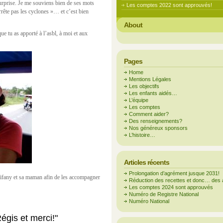
urprise. Je me souviens bien de ses mots
Les comptes 2022 sont approuvés!
rête pas les cyclones »… et c’est bien
About
ue tu as apporté à l’asbl, à moi et aux
Pages
Home
Mentions Légales
Les objectifs
Les enfants aidés…
L’équipe
Les comptes
Comment aider?
Des renseignements?
Nos généreux sponsors
L’histoire…
Articles récents
Prolongation d’agrément jusque 2031!
 Tifany et sa maman afin de les accompagner
Réduction des recettes et donc… des 
Les comptes 2024 sont approuvés
Numéro de Registre National
Numéro National
égis et merci!"