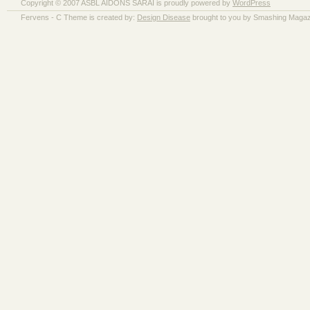
Copyright © 2007 ASBL AIDONS SARAÏ is proudly powered by
WordPress
Fervens - C Theme is created by:
Design Disease
brought to you by Smashing Magaz