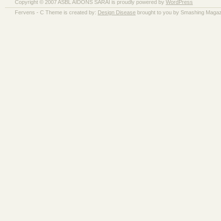
Copyright © 2007 ASBL AIDONS SARAÏ is proudly powered by
WordPress
Fervens - C Theme is created by:
Design Disease
brought to you by Smashing Magaz