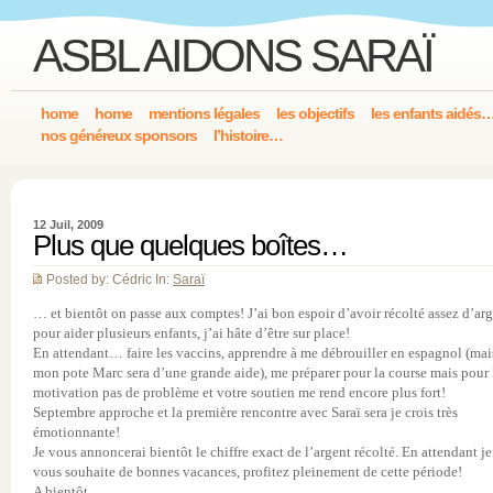
ASBL AIDONS SARAÏ
home
home
mentions légales
les objectifs
les enfants aidés
nos généreux sponsors
l’histoire…
12 Juil, 2009
Plus que quelques boîtes…
Posted by: Cédric In:
Saraï
… et bientôt on passe aux comptes! J’ai bon espoir d’avoir récolté assez d’ar
pour aider plusieurs enfants, j’ai hâte d’être sur place!
En attendant… faire les vaccins, apprendre à me débrouiller en espagnol (mai
mon pote Marc sera d’une grande aide), me préparer pour la course mais pour 
motivation pas de problème et votre soutien me rend encore plus fort!
Septembre approche et la première rencontre avec Saraï sera je crois très
émotionnante!
Je vous annoncerai bientôt le chiffre exact de l’argent récolté. En attendant je
vous souhaite de bonnes vacances, profitez pleinement de cette période!
A bientôt,